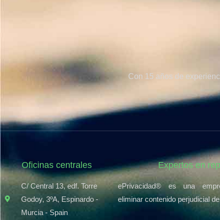
Con 15 años de experienci
Oficinas centrales
Expertos en re
C/ Central 13, edf. Torre
ePrivacidad® es una empr
Godoy, 3ºA, Espinardo -
eliminar contenido perjudicial de
Murcia - Spain