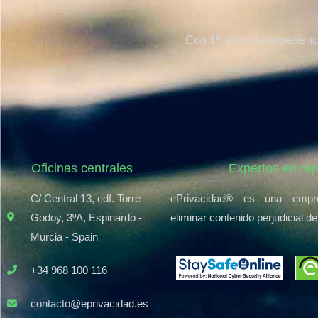
Con 15 años de experienci
Oficinas centrales
Expertos en re
C/ Central 13, edf. Torre
ePrivacidad® es una empr
Godoy, 3ºA, Espinardo -
eliminar contenido perjudicial de
Murcia - Spain
+34 968 100 116
contacto@eprivacidad.es