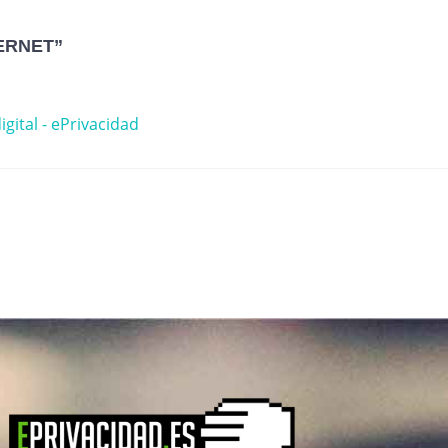
ERNET”
gital - ePrivacidad