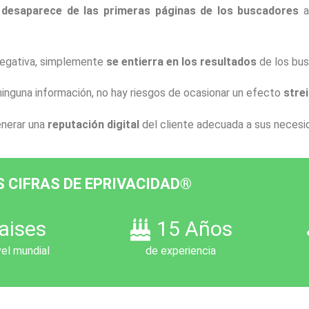
e
desaparece de las primeras páginas de los buscadores
a
 negativa, simplemente
se entierra en los resultados
de los bus
e ninguna información, no hay riesgos de ocasionar un efecto
stre
enerar una
reputación digital
del cliente adecuada a sus necesi
S CIFRAS DE EPRIVACIDAD®
aises
15 Años
vel mundial
de experiencia