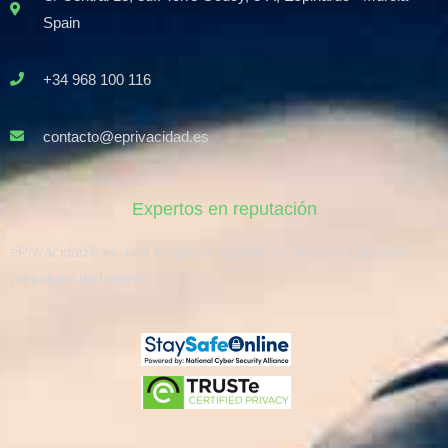
Spain
+34 968 100 116
contacto@eprivacidad.es
Expertos en reputación
ePrivacidad® es una empresa experta en eliminar contenido
perjudicial de Internet.