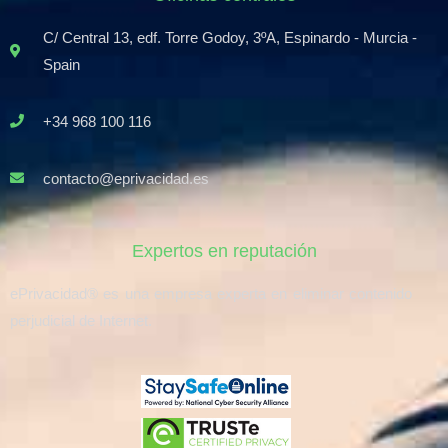
C/ Central 13, edf. Torre Godoy, 3ºA, Espinardo - Murcia -
Spain
+34 968 100 116
contacto@eprivacidad.es
Expertos en reputación
ePrivacidad® es una empresa experta en eliminar contenido
perjudicial de Internet.