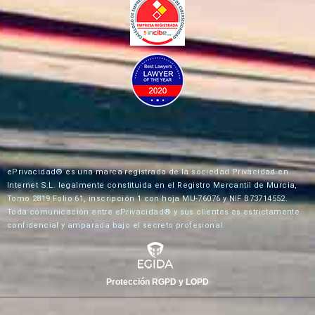
ePrivacidad® es una marca registrada de la sociedad Privacidad en
Internet S.L. legalmente constituida en el Registro Mercantil de Murcia,
Tomo 2819 Folio 61, inscripción 1 con hoja MU-76076 y NIF B73714552.
Toda comunicación entre ePrivacidad® y sus clientes es estrictamente
confidencial y amparada bajo el secreto profesional.
Protección RGPD y LOPD