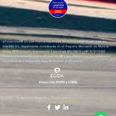
ePrivacidad® es una marca registrada de la sociedad Privacidad en
Internet S.L. legalmente constituida en el Registro Mercantil de Murcia,
Tomo 2819 Folio 61, inscripción 1 con hoja MU-76076 y NIF B73714552.
Toda comunicación entre ePrivacidad® y sus clientes es estrictamente
confidencial y amparada bajo el secreto profesional.
Protección RGPD y LOPD
Ⓒ 2026 - Todos Los Derechos Reservados