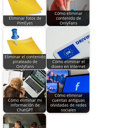
Cómo eliminar
Eliminar fotos de
contenido de
PimEyes
OnlyFans
Eliminar el contenido
pirateado de
Cómo eliminar el
OnlyFans
doxeo en Internet
Cómo eliminar
Cómo eliminar mi
cuentas antiguas
información de
olvidadas de redes
ChatGPT
sociales