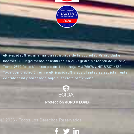
ePrivacidad® es una marca registrada de la sociedad Privacidad en
Internet S.L. legalmente constituida en el Registro Mercantil de Murcia,
Tomo 2819 Folio 61, inscripción 1 con hoja MU-76076 y NIF B73714552.
Toda comunicación entre ePrivacidad® y sus clientes es estrictamente
confidencial y amparada bajo el secreto profesional.
Protección RGPD y LOPD
Ⓒ 2026 - Todos Los Derechos Reservados