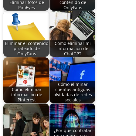
Eliminar fotos de
contenido de
PimEyes
OnlyFans
Eliminar el contenido
Cómo eliminar mi
pirateado de
información de
OnlyFans
ChatGPT
Cómo eliminar
Cómo eliminar
cuentas antiguas
información de
olvidadas de redes
Pinterest
sociales
¿Por qué contratar
una empresa para