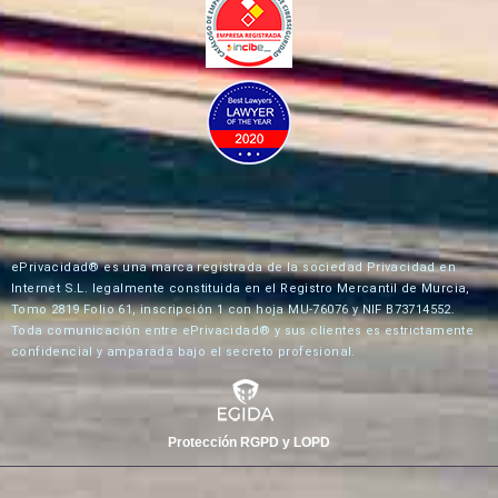
ePrivacidad® es una marca registrada de la sociedad Privacidad en
Internet S.L. legalmente constituida en el Registro Mercantil de Murcia,
Tomo 2819 Folio 61, inscripción 1 con hoja MU-76076 y NIF B73714552.
Toda comunicación entre ePrivacidad® y sus clientes es estrictamente
confidencial y amparada bajo el secreto profesional.
Protección RGPD y LOPD