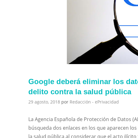
Google deberá eliminar los da
delito contra la salud pública
29 agosto, 2018
por
Redacción - ePrivacidad
La Agencia Española de Protección de Datos (A
búsqueda dos enlaces en los que aparecen los
la salud pública al considerar que el acto ilícito