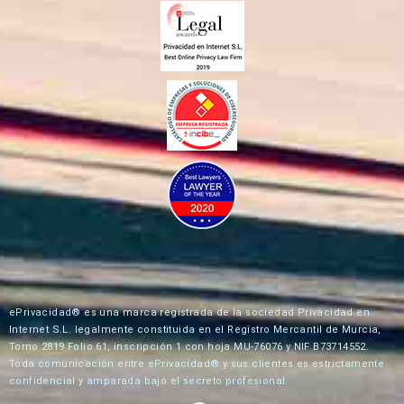
ePrivacidad® es una marca registrada de la sociedad Privacidad en
Internet S.L. legalmente constituida en el Registro Mercantil de Murcia,
Tomo 2819 Folio 61, inscripción 1 con hoja MU-76076 y NIF B73714552.
Toda comunicación entre ePrivacidad® y sus clientes es estrictamente
confidencial y amparada bajo el secreto profesional.