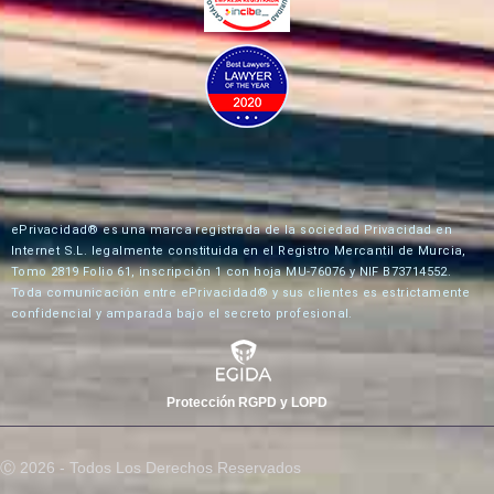
ePrivacidad® es una marca registrada de la sociedad Privacidad en
Internet S.L. legalmente constituida en el Registro Mercantil de Murcia,
Tomo 2819 Folio 61, inscripción 1 con hoja MU-76076 y NIF B73714552.
Toda comunicación entre ePrivacidad® y sus clientes es estrictamente
confidencial y amparada bajo el secreto profesional.
Protección RGPD y LOPD
Ⓒ 2026 - Todos Los Derechos Reservados