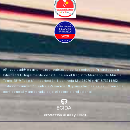
ePrivacidad® es una marca registrada de la sociedad Privacidad en
Internet S.L. legalmente constituida en el Registro Mercantil de Murcia,
Tomo 2819 Folio 61, inscripción 1 con hoja MU-76076 y NIF B73714552.
Toda comunicación entre ePrivacidad® y sus clientes es estrictamente
confidencial y amparada bajo el secreto profesional.
Protección RGPD y LOPD