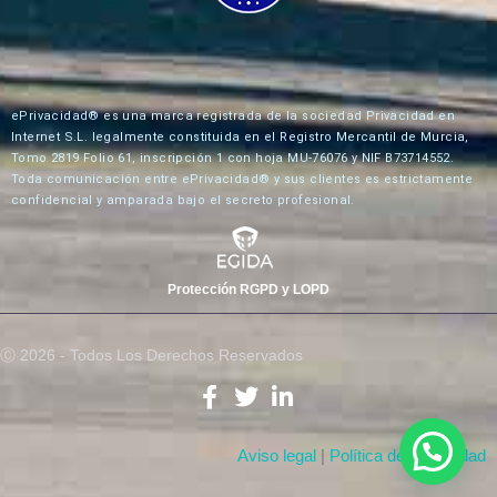
ePrivacidad® es una marca registrada de la sociedad Privacidad en
Internet S.L. legalmente constituida en el Registro Mercantil de Murcia,
Tomo 2819 Folio 61, inscripción 1 con hoja MU-76076 y NIF B73714552.
Toda comunicación entre ePrivacidad® y sus clientes es estrictamente
confidencial y amparada bajo el secreto profesional.
Protección RGPD y LOPD
Ⓒ 2026 - Todos Los Derechos Reservados
Aviso legal
|
Política de Privacidad